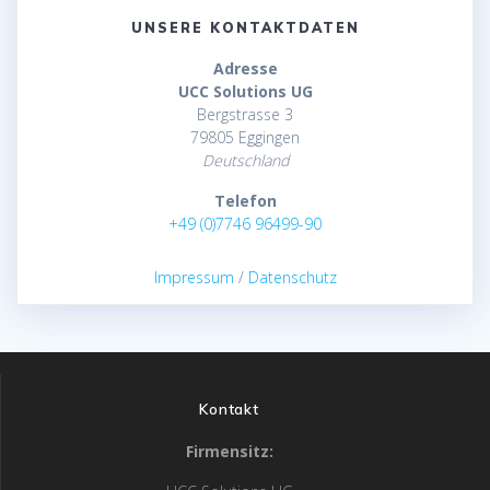
UNSERE KONTAKTDATEN
Adresse
UCC Solutions UG
Bergstrasse 3
79805 Eggingen
Deutschland
Telefon
+49 (0)7746 96499-90
Impressum
/
Datenschutz
Kontakt
Firmensitz: