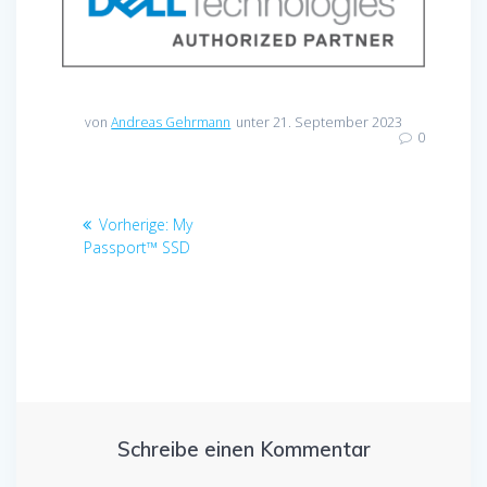
von
Andreas Gehrmann
unter 21. September 2023
0
Beitragsnavigation
Vorheriger
Vorherige:
My
Beitrag:
Passport™ SSD
Schreibe einen Kommentar