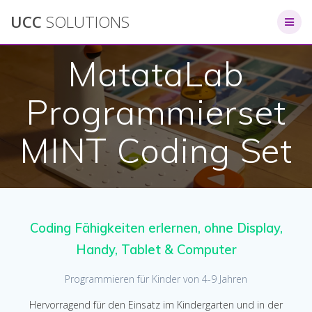
Zum
UCC
SOLUTIONS
Inhalt
springen
MatataLab
Programmierset
MINT Coding Set
Coding Fähigkeiten erlernen, ohne Display,
Handy, Tablet & Computer
Programmieren für Kinder von 4-9 Jahren
Hervorragend für den Einsatz im Kindergarten und in der